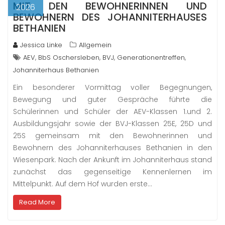
MIT DEN BEWOHNERINNEN UND
2026
BEWOHNERN DES JOHANNITERHAUSES
BETHANIEN
Jessica Linke
Allgemein
,
,
,
,
AEV
BbS Oschersleben
BVJ
Generationentreffen
Johanniterhaus Bethanien
Ein besonderer Vormittag voller Begegnungen,
Bewegung und guter Gespräche führte die
Schülerinnen und Schüler der AEV-Klassen 1.und 2.
Ausbildungsjahr sowie der BVJ-Klassen 25E, 25D und
25S gemeinsam mit den Bewohnerinnen und
Bewohnern des Johanniterhauses Bethanien in den
Wiesenpark. Nach der Ankunft im Johanniterhaus stand
zunächst das gegenseitige Kennenlernen im
Mittelpunkt. Auf dem Hof wurden erste…
Read More