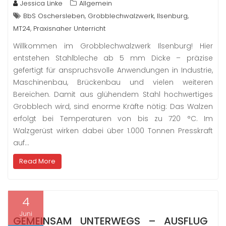
Jessica Linke
Allgemein
,
,
,
BbS Oschersleben
Grobblechwalzwerk
Ilsenburg
,
MT24
Praxisnaher Unterricht
Willkommen im Grobblechwalzwerk Ilsenburg! Hier
entstehen Stahlbleche ab 5 mm Dicke – präzise
gefertigt für anspruchsvolle Anwendungen in Industrie,
Maschinenbau, Brückenbau und vielen weiteren
Bereichen. Damit aus glühendem Stahl hochwertiges
Grobblech wird, sind enorme Kräfte nötig: Das Walzen
erfolgt bei Temperaturen von bis zu 720 °C. Im
Walzgerüst wirken dabei über 1.000 Tonnen Presskraft
auf…
Read More
4
Juni
GEMEINSAM UNTERWEGS – AUSFLUG