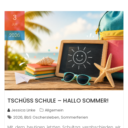
3
Juli
2026
TSCHÜSS SCHULE – HALLO SOMMER!
Jessica Linke
Allgemein
,
,
2026
BbS Oschersleben
Sommerferien
Mit dem heutigen letzten Schultag verabschieden wir