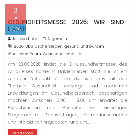
3
Juni
GESUNDHEITSMESSE 2026: WIR SIND
DABEI!
2026
Jessica Linke
Allgemein
,
,
2026
BbS Oschersleben
gesund und bunt im
,
ländlichen Raum
Gesundheitsmesse
Am 23.06.2026 findet die 2. Gesundheitmesse des
Landkreises Börde in Haldensleben statt. Sie ist ein
zentraler Treffpunkt für alle, die sich aktiv mit den
Themen Gesundheit, Vorsorge und modernen
Entwicklungen im Gesundheitsbereich beschäftigen
möchten. Zwischen 10.00 – 18.00 Uhr erwartet die
Besucherinnen und Besucher ein vielseitiges
Programm mit Fachvorträgen, Informationsständen
und interaktiven Angeboten rund um…
Read More