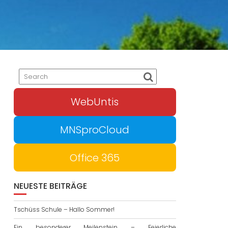
WebUntis
MNSproCloud
Office 365
NEUESTE BEITRÄGE
Tschüss Schule – Hallo Sommer!
Ein besonderer Meilenstein – Feierliche