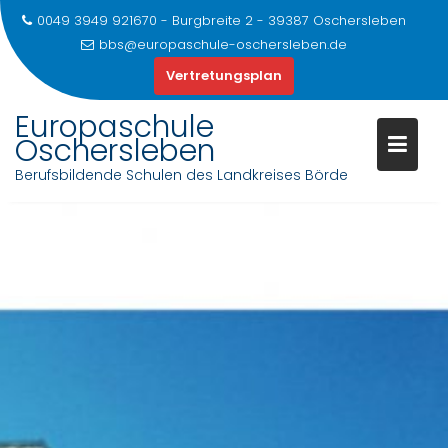
0049 3949 921670 - Burgbreite 2 - 39387 Oschersleben
bbs@europaschule-oschersleben.de
Vertretungsplan
Europaschule
Oschersleben
Berufsbildende Schulen des Landkreises Börde
Skip
to
content