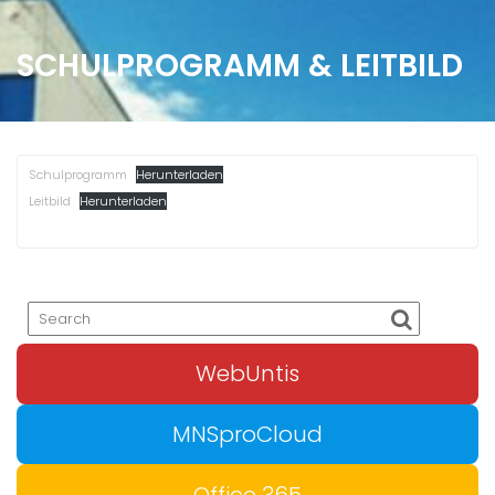
SCHULPROGRAMM & LEITBILD
Schulprogramm
Herunterladen
Leitbild
Herunterladen
WebUntis
MNSproCloud
Office 365