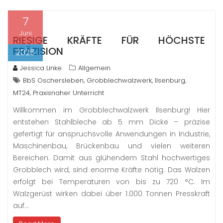
7
Juni
RIESIGE KRÄFTE FÜR HÖCHSTE
PRÄZISION
2026
Jessica Linke
Allgemein
,
,
,
BbS Oschersleben
Grobblechwalzwerk
Ilsenburg
,
MT24
Praxisnaher Unterricht
Willkommen im Grobblechwalzwerk Ilsenburg! Hier
entstehen Stahlbleche ab 5 mm Dicke – präzise
gefertigt für anspruchsvolle Anwendungen in Industrie,
Maschinenbau, Brückenbau und vielen weiteren
Bereichen. Damit aus glühendem Stahl hochwertiges
Grobblech wird, sind enorme Kräfte nötig: Das Walzen
erfolgt bei Temperaturen von bis zu 720 °C. Im
Walzgerüst wirken dabei über 1.000 Tonnen Presskraft
auf…