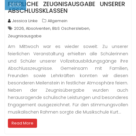
FEIERLICHE ZEUGNISAUSGABE UNSERER
2026
ABSCHLUSSKLASSEN
Jessica Linke
Allgemein
,
,
,
2026
Absolventen
BbS Oschersleben
Zeugnisausgabe
Am Mittwoch war es wieder soweit: Zu unserer
feierlichen Veranstaltung erhielten alle Schülerinnen
und Schüler unserer Vollzeitausbildungsgänge ihre
Abschlusszeugnisse. Gemeinsam mit Familien,
Freunden sowie Lehrkräften konnten wir diesen
besonderen Meilenstein in festlicher Atmosphäre feiern.
Neben der Zeugnisübergabe wurden auch
herausragende schulische Leistungen und besonderes
Engagement ausgezeichnet. Für den stimmungsvollen
musikalischen Rahmen sorgte die Musikschule Kurt…
Read More