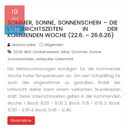
19
Juni
SOMMER, SONNE, SONNENSCHEIN – DIE
UNTERRICHTSZEITEN IN DER
2026
KOMMENDEN WOCHE (22.6. – 26.6.26)
Jessica Linke
Allgemein
,
,
,
,
2026
BbS Oschersleben
Hitze
Sommer
Sonne
,
Sonnenschein
verkürzter Unterricht
Die Wettervorhersagen kündigen für die kommende
Woche hohe Temperaturen an. Um den Schulalltag für
euch alle angenehmer zu gestalten, findet der
Unterricht daher nach einem verkürzten Stundenplan
statt. Diese Unterrichtszeiten gelten in der kommenden
Woche: 1. Block: 8:00 – 9:00 2. Block: 9:15 – 10:15 3. Block:
10:30 – 11:30 4. Block: 11:45 – 12:45…
Read More