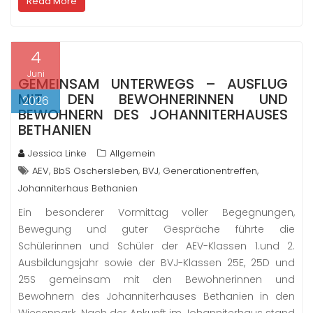
Read More
4
Juni
GEMEINSAM UNTERWEGS – AUSFLUG
MIT DEN BEWOHNERINNEN UND
2026
BEWOHNERN DES JOHANNITERHAUSES
BETHANIEN
Jessica Linke
Allgemein
,
,
,
,
AEV
BbS Oschersleben
BVJ
Generationentreffen
Johanniterhaus Bethanien
Ein besonderer Vormittag voller Begegnungen,
Bewegung und guter Gespräche führte die
Schülerinnen und Schüler der AEV-Klassen 1.und 2.
Ausbildungsjahr sowie der BVJ-Klassen 25E, 25D und
25S gemeinsam mit den Bewohnerinnen und
Bewohnern des Johanniterhauses Bethanien in den