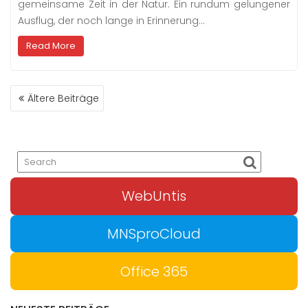
gemeinsame Zeit in der Natur. Ein rundum gelungener
Ausflug, der noch lange in Erinnerung…
Read More
BEITRAGSNAVIGATION
Ältere Beiträge
WebUntis
MNSproCloud
Office 365