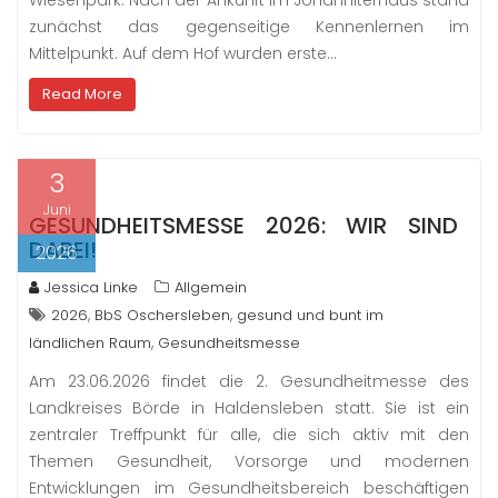
Wiesenpark. Nach der Ankunft im Johanniterhaus stand
zunächst das gegenseitige Kennenlernen im
Mittelpunkt. Auf dem Hof wurden erste…
Read More
3
Juni
GESUNDHEITSMESSE 2026: WIR SIND
DABEI!
2026
Jessica Linke
Allgemein
,
,
2026
BbS Oschersleben
gesund und bunt im
,
ländlichen Raum
Gesundheitsmesse
Am 23.06.2026 findet die 2. Gesundheitmesse des
Landkreises Börde in Haldensleben statt. Sie ist ein
zentraler Treffpunkt für alle, die sich aktiv mit den
Themen Gesundheit, Vorsorge und modernen
Entwicklungen im Gesundheitsbereich beschäftigen