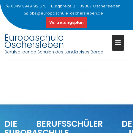
0049 3949 921670 - Burgbreite 2 - 39387 Oschersleben
bbs@europaschule-oschersleben.de
Vertretungsplan
Europaschule
Oschersleben
Berufsbildende Schulen des Landkreises Börde
Skip
to
content
DIE BERUFSSCHÜLER DE
EUROPASCHULE I