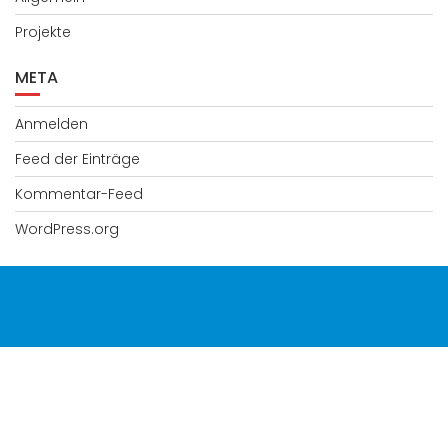
Projekte
META
Anmelden
Feed der Einträge
Kommentar-Feed
WordPress.org
© All right reserved 2025
Education Base by
Acme Themes