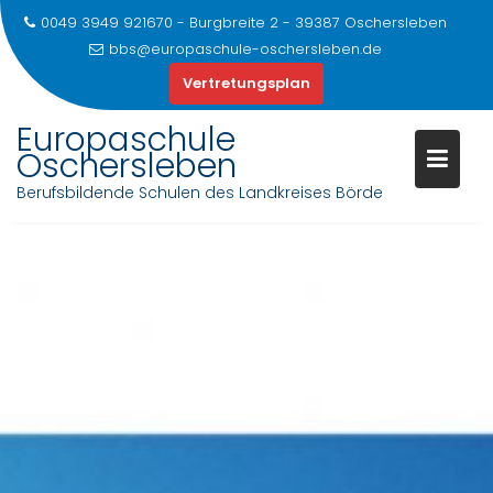
0049 3949 921670 - Burgbreite 2 - 39387 Oschersleben
bbs@europaschule-oschersleben.de
Vertretungsplan
Europaschule
Oschersleben
Berufsbildende Schulen des Landkreises Börde
Skip
to
content