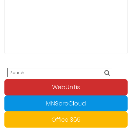
WebUntis
MNSproCloud
Office 365