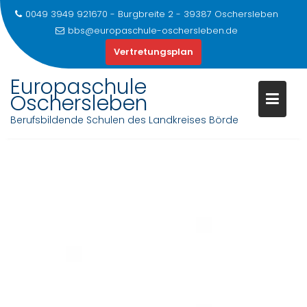
0049 3949 921670 - Burgbreite 2 - 39387 Oschersleben
bbs@europaschule-oschersleben.de
Vertretungsplan
Europaschule
Oschersleben
Berufsbildende Schulen des Landkreises Börde
Skip
to
content