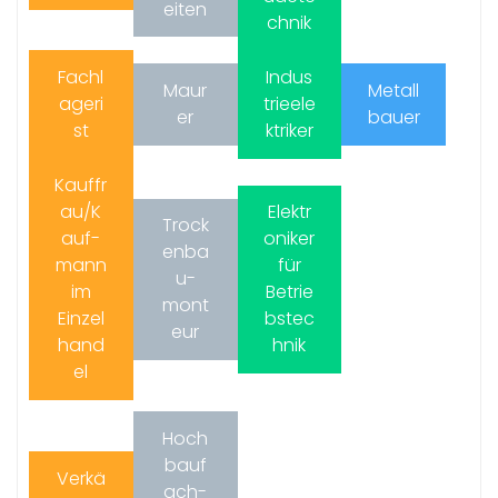
eiten
chnik
Fachl
Indus
Maur
Metall
ageri
trieele
er
bauer
st
ktriker
Kauffr
au/K
Elektr
Trock
auf-
oniker
enba
mann
für
u-
im
Betrie
mont
Einzel
bstec
eur
hand
hnik
el
Hoch
bauf
Verkä
ach-