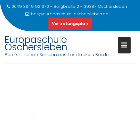
0049 3949 921670 - Burgbreite 2 - 39387 Oschersleben
bbs@europaschule-oschersleben.de
Vertretungsplan
Skip
Europaschule
to
Oschersleben
content
Berufsbildende Schulen des Landkreises Börde
DUALER BEREICH