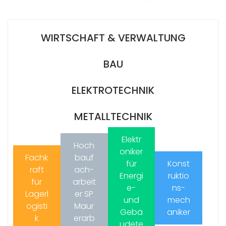
WIRTSCHAFT & VERWALTUNG
BAU
ELEKTROTECHNIK
METALLTECHNIK
Elektr
Hoch
oniker
Fachk
bauf
für
Konst
raft
ach-
Energi
ruktio
für
arbeit
e-
ns-
Lagerl
er SP
und
mech
ogisti
Maur
Gebä
aniker
k
erarb
udete