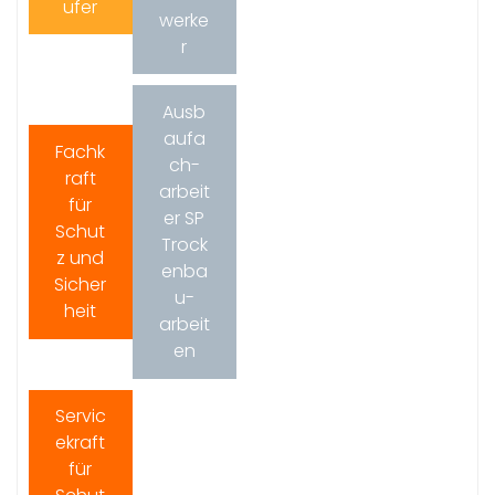
ufer
werke
r
Ausb
aufa
Fachk
ch-
raft
arbeit
für
er SP
Schut
Trock
z und
enba
Sicher
u-
heit
arbeit
en
Servic
ekraft
für