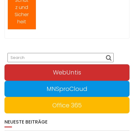
Schut
z und
Sicher
heit
WebUntis
MNSproCloud
Office 365
NEUESTE BEITRÄGE