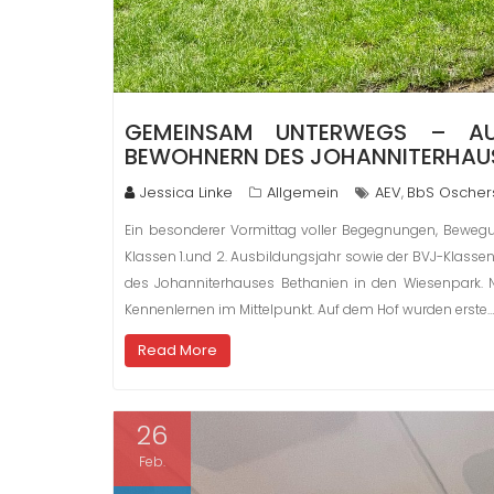
GEMEINSAM UNTERWEGS – AU
BEWOHNERN DES JOHANNITERHAUS
Jessica Linke
Allgemein
AEV
BbS Oscher
,
Ein besonderer Vormittag voller Begegnungen, Bewegu
Klassen 1.und 2. Ausbildungsjahr sowie der BVJ-Kla
des Johanniterhauses Bethanien in den Wiesenpark. 
Kennenlernen im Mittelpunkt. Auf dem Hof wurden erste…
Read More
26
Feb.