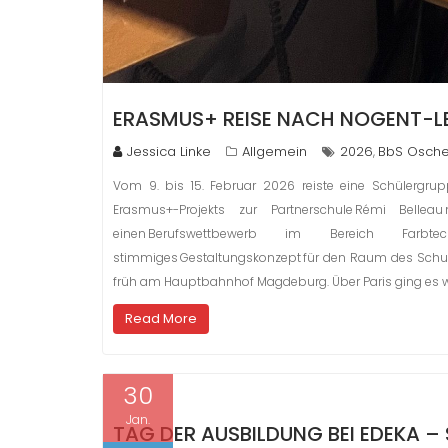
ERASMUS+ REISE NACH NOGENT-LE-
Jessica Linke
Allgemein
2026
BbS Osche
,
Vom 9. bis 15. Februar 2026 reiste eine Schülerg
Erasmus+-Projekts zur Partnerschule Rémi Belleau 
einen Berufswettbewerb im Bereich Farbte
stimmiges Gestaltungskonzept für den Raum des Schul
früh am Hauptbahnhof Magdeburg. Über Paris ging es we
Read More
30
Jan.
TAG DER AUSBILDUNG BEI EDEKA – 