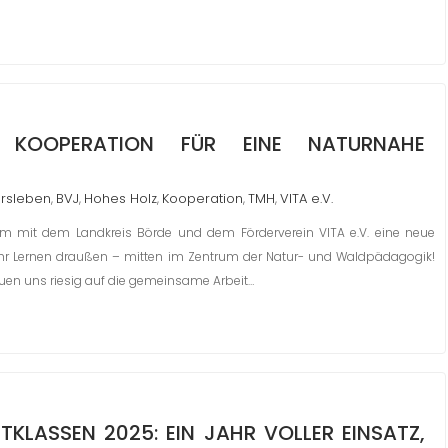
 KOOPERATION FÜR EINE NATURNAHE
rsleben
BVJ
Hohes Holz
Kooperation
TMH
VITA e.V.
,
,
,
,
,
 mit dem Landkreis Börde und dem Förderverein VITA e.V. eine neue
 mehr Lernen draußen – mitten im Zentrum der Natur- und Waldpädagogik!
reuen uns riesig auf die gemeinsame Arbeit…
TKLASSEN 2025: EIN JAHR VOLLER EINSATZ,