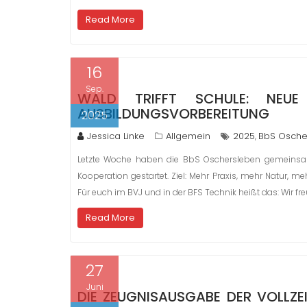
Read More
16
Sep.
WALD TRIFFT SCHULE: NEUE
AUSBILDUNGSVORBEREITUNG
2025
Jessica Linke
Allgemein
2025
BbS Osche
,
Letzte Woche haben die BbS Oschersleben gemeinsam
Kooperation gestartet. Ziel: Mehr Praxis, mehr Natur,
Für euch im BVJ und in der BFS Technik heißt das: Wir f
Read More
27
Juni
DIE ZEUGNISAUSGABE DER VOLLZEI