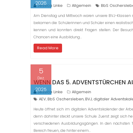
2026
Jessica Linke
Allgemein
BbS Oschersleb
Am Dienstag und Mittwoch waren unsere BVJ-Klassen so
bekamen die Schülerinnen und Schüler einen realistisch
kennen und konnten direkt Fragen stellen. Der Besuc
Chancen eine Ausbildung…
Read More
5
Dez.
WENN DAS 5. ADVENTSTÜRCHEN A
2025
Jessica Linke
Allgemein
AEV
BbS Oschersleben
BVJ
digitaler Adventska
,
,
,
Heute öffnet sich im digitalen Adventskalender der Arb
denn dahinter steckt unsere Schule. Zuerst zeigt sich he
verschiedenen Ausbildungsgängen. In den nächsten 
Bereich freuen, die hinter einem…