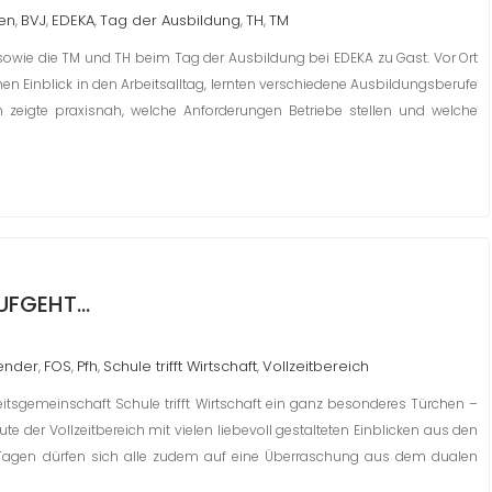
en
BVJ
EDEKA
Tag der Ausbildung
TH
TM
,
,
,
,
,
wie die TM und TH beim Tag der Ausbildung bei EDEKA zu Gast. Vor Ort
en Einblick in den Arbeitsalltag, lernten verschiedene Ausbildungsberufe
h zeigte praxisnah, welche Anforderungen Betriebe stellen und welche
UFGEHT…
lender
FOS
Pfh
Schule trifft Wirtschaft
Vollzeitbereich
,
,
,
,
eitsgemeinschaft Schule trifft Wirtschaft ein ganz besonderes Türchen –
ute der Vollzeitbereich mit vielen liebevoll gestalteten Einblicken aus den
Tagen dürfen sich alle zudem auf eine Überraschung aus dem dualen