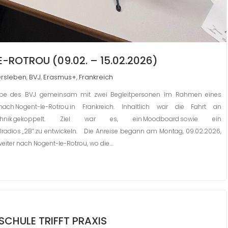
ROTROU (09.02. – 15.02.2026)
rsleben
BVJ
Erasmus+
Frankreich
,
,
,
ruppe des BVJ gemeinsam mit zwei Begleitpersonen im Rahmen eines
nach Nogent-le-Rotrou in Frankreich. Inhaltlich war die Fahrt an
chnik gekoppelt. Ziel war es, ein Moodboard sowie ein
radios „2B“ zu entwickeln. Die Anreise begann am Montag, 09.02.2026,
iter nach Nogent-le-Rotrou, wo die…
SCHULE TRIFFT PRAXIS