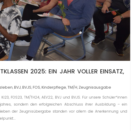
TKLASSEN 2025: EIN JAHR VOLLER EINSATZ,
sleben
BVJ
BVJS
FOS
Kinderpflege
TM/H
Zeugnisausgabe
,
,
,
,
,
,
n Ki23, FOS23, TM/TH24, AEV22, BVJ und BVJS. Für unsere Schüler*innen
jahres, sondern den erfolgreichen Abschluss ihrer Ausbildung – ein
. Neben der Zeugnisübergabe standen vor allem die Anerkennung und
elpunkt:…