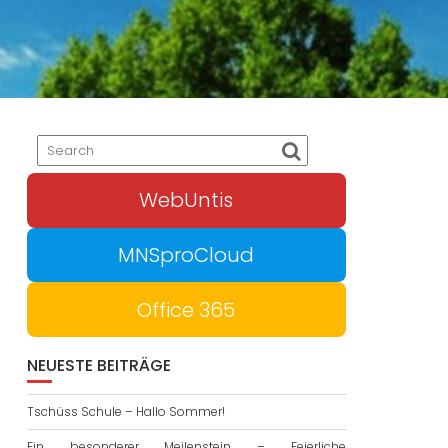
WebUntis
MNSproCloud
Office 365
NEUESTE BEITRÄGE
Tschüss Schule – Hallo Sommer!
Ein besonderer Meilenstein – Feierliche