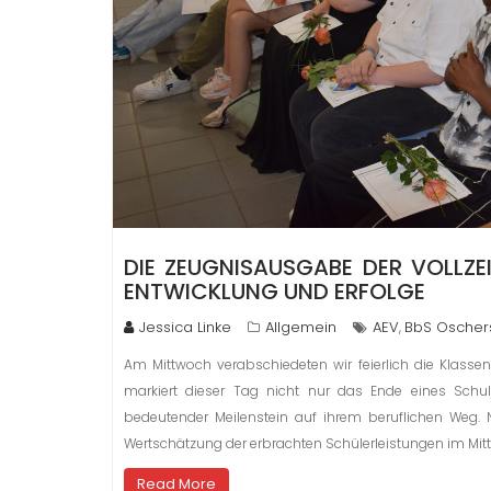
DIE ZEUGNISAUSGABE DER VOLLZEI
ENTWICKLUNG UND ERFOLGE
Jessica Linke
Allgemein
AEV
BbS Oscher
,
Am Mittwoch verabschiedeten wir feierlich die Klasse
markiert dieser Tag nicht nur das Ende eines Schul
bedeutender Meilenstein auf ihrem beruflichen Weg
Wertschätzung der erbrachten Schülerleistungen im Mitt
Read More