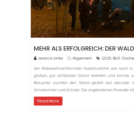
MEHR ALS ERFOLGREICH: DER WA
Jessica Linke
Allgemein
2025
BbS Osche
,
Der Waldweihnachtsmarkt Hubertushöhe war auch in di
großen, gut sichtbaren Stand vertreten und konnte u
Besucher suchten den Stand gezielt auf, darunter V
Schülerinnen und Schüler. Die angebotenen Produkte st
Read More