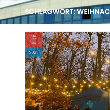
SCHLAGWORT:
WEIHNAC
15
Dez.
2025