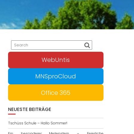
WebUntis
MNSproCloud
Office 365
NEUESTE BEITRÄGE
Tschüss Schule – Hallo Sommer!
Ein besonderer Meilenstein – Feierliche