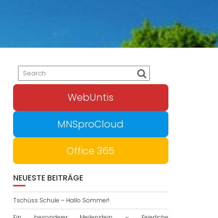
WebUntis
MNSproCloud
Office 365
NEUESTE BEITRÄGE
Tschüss Schule – Hallo Sommer!
Ein besonderer Meilenstein – Feierliche