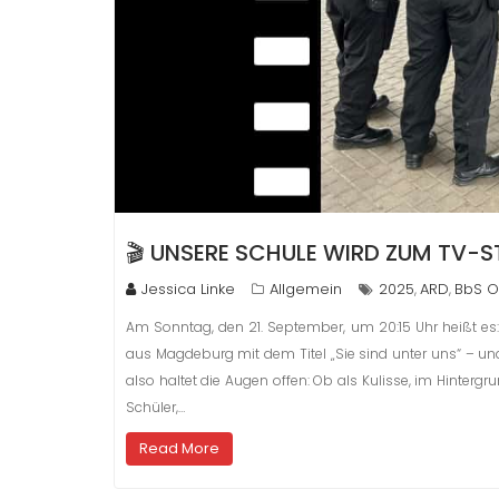
🎬 UNSERE SCHULE WIRD ZUM TV-S
Jessica Linke
Allgemein
2025
ARD
BbS O
,
,
Am Sonntag, den 21. September, um 20:15 Uhr heißt es: E
aus Magdeburg mit dem Titel „Sie sind unter uns“ – und 
also haltet die Augen offen: Ob als Kulisse, im Hintergru
Schüler,…
Read More