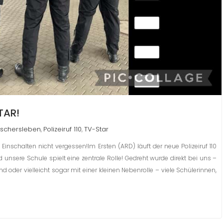
TAR!
schersleben
Polizeiruf 110
TV-Star
,
,
inschalten nicht vergessen!Im Ersten (ARD) läuft der neue Polizeiruf 110
unsere Schule spielt eine zentrale Rolle! Gedreht wurde direkt bei uns –
nd oder vielleicht sogar mit einer kleinen Nebenrolle – viele Schülerinnen,