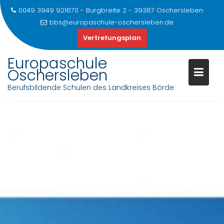
0049 3949 921670 - Burgbreite 2 - 39387 Oschersleben
bbs@europaschule-oschersleben.de
Vertretungsplan
Europaschule
Oschersleben
Berufsbildende Schulen des Landkreises Börde
Skip
to
content