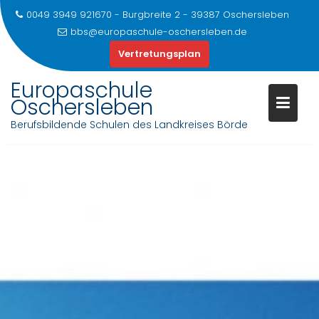
0049 3949 921670 - Burgbreite 2 - 39387 Oschersleben
bbs@europaschule-oschersleben.de
Vertretungsplan
Europaschule
Oschersleben
Berufsbildende Schulen des Landkreises Börde
Skip
to
content