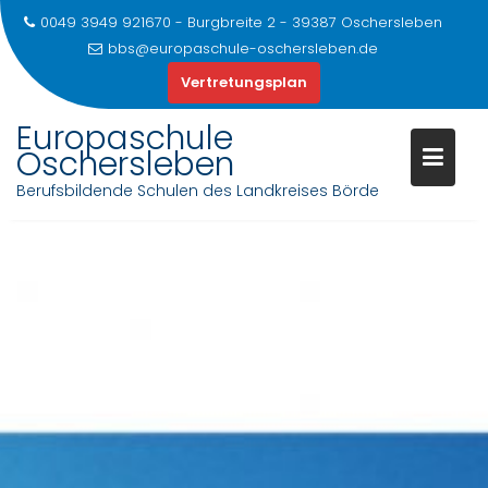
0049 3949 921670 - Burgbreite 2 - 39387 Oschersleben
bbs@europaschule-oschersleben.de
Vertretungsplan
Europaschule
Oschersleben
Berufsbildende Schulen des Landkreises Börde
Skip
to
content