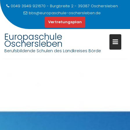
0049 3949 921670 - Burgbreite 2 - 39387 Oschersleben
bbs@europaschule-oschersleben.de
Vertretungsplan
Europaschule
Oschersleben
Berufsbildende Schulen des Landkreises Börde
Skip
to
content