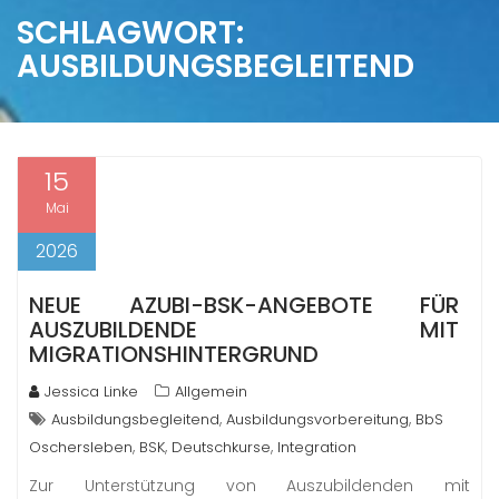
SCHLAGWORT:
AUSBILDUNGSBEGLEITEND
15
Mai
2026
NEUE AZUBI-BSK-ANGEBOTE FÜR
AUSZUBILDENDE MIT
MIGRATIONSHINTERGRUND
Jessica Linke
Allgemein
,
,
Ausbildungsbegleitend
Ausbildungsvorbereitung
BbS
,
,
,
Oschersleben
BSK
Deutschkurse
Integration
Zur Unterstützung von Auszubildenden mit