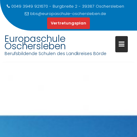
0049 3949 921670 - Burgbreite 2 - 39387 Oschersleben
bbs@europaschule-oschersleben.de
Vertretungsplan
Europaschule
Oschersleben
Berufsbildende Schulen des Landkreises Börde
Skip
to
content