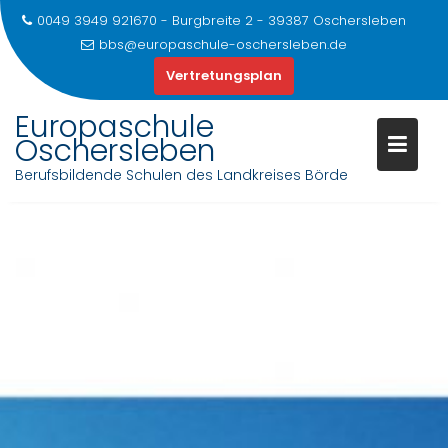
0049 3949 921670 - Burgbreite 2 - 39387 Oschersleben
bbs@europaschule-oschersleben.de
Vertretungsplan
Europaschule
Oschersleben
Berufsbildende Schulen des Landkreises Börde
Skip
to
content