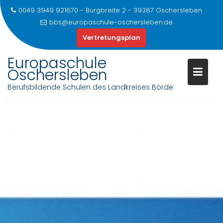
0049 3949 921670 - Burgbreite 2 - 39387 Oschersleben
bbs@europaschule-oschersleben.de
Vertretungsplan
Europaschule
Oschersleben
Berufsbildende Schulen des Landkreises Börde
Skip
to
content