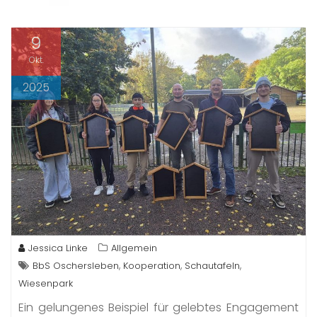
9
Okt.
2025
Jessica Linke
Allgemein
,
,
,
BbS Oschersleben
Kooperation
Schautafeln
Wiesenpark
Ein gelungenes Beispiel für gelebtes Engagement