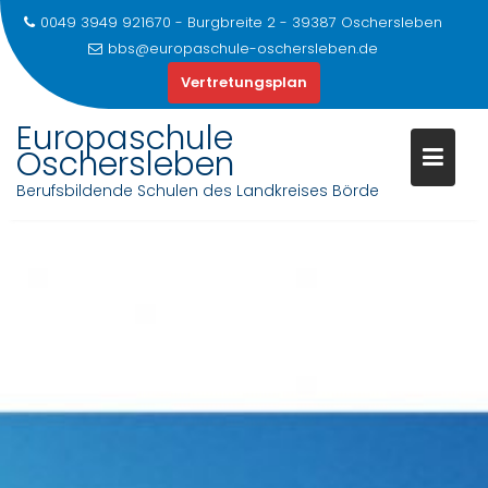
0049 3949 921670 - Burgbreite 2 - 39387 Oschersleben
bbs@europaschule-oschersleben.de
Vertretungsplan
Europaschule
Oschersleben
Berufsbildende Schulen des Landkreises Börde
Skip
to
content