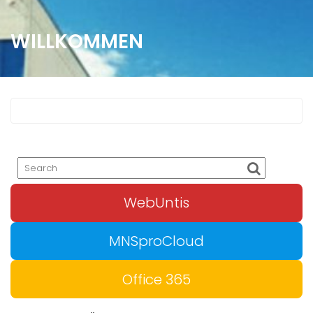
WILLKOMMEN
WebUntis
MNSproCloud
Office 365