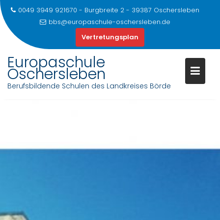
0049 3949 921670 - Burgbreite 2 - 39387 Oschersleben
bbs@europaschule-oschersleben.de
Vertretungsplan
Europaschule
Oschersleben
Berufsbildende Schulen des Landkreises Börde
Skip
to
content