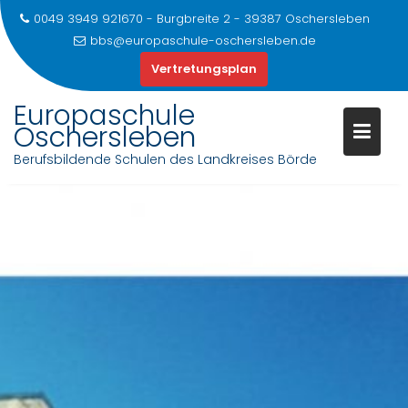
0049 3949 921670 - Burgbreite 2 - 39387 Oschersleben
bbs@europaschule-oschersleben.de
Vertretungsplan
Europaschule
Oschersleben
Berufsbildende Schulen des Landkreises Börde
Skip
to
content