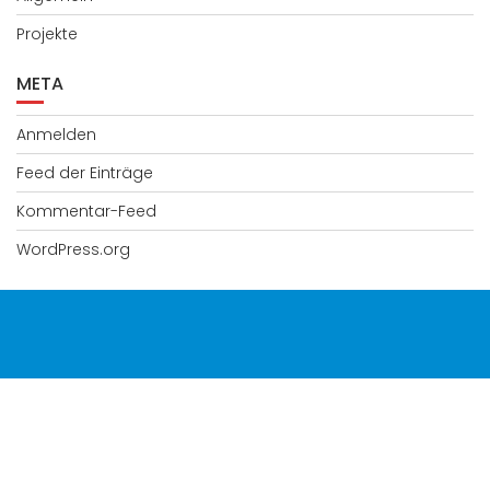
Projekte
META
Anmelden
Feed der Einträge
Kommentar-Feed
WordPress.org
© All right reserved 2025
Education Base by
Acme Themes