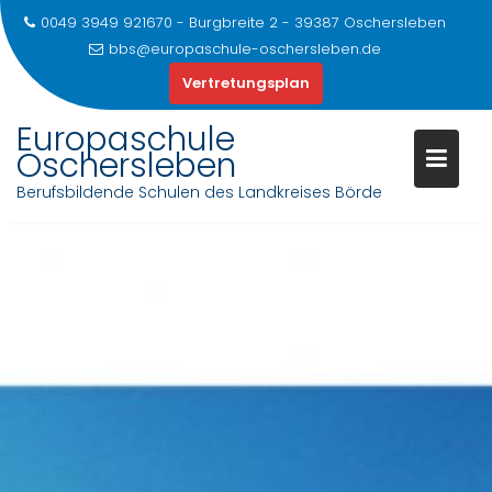
0049 3949 921670 - Burgbreite 2 - 39387 Oschersleben
bbs@europaschule-oschersleben.de
Vertretungsplan
Europaschule
Oschersleben
Berufsbildende Schulen des Landkreises Börde
Skip
to
content